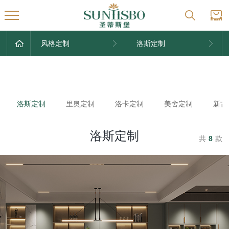
风格定制
洛斯定制
洛斯定制
里奥定制
洛卡定制
美舍定制
新古
洛斯定制
共
8
款