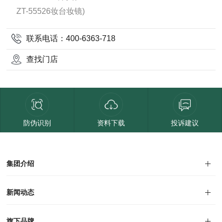
ZT-55526妆台妆镜)
联系电话：400-6363-718
查找门店
防伪识别
资料下载
投诉建议
集团介绍
集团介绍
企业文化
人才招聘
商学院
VR全景展厅
董事长介绍
新闻动态
对外公告
家居资讯
旗下品牌