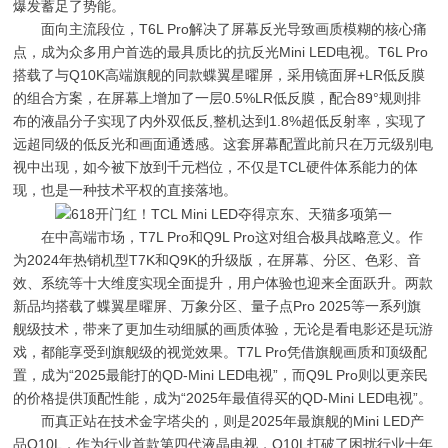
爆发蓄足了势能。
面向主流段位，T6L Pro解决了屏幕反光导致画质模糊的核心痛
点，成为众多用户首选的最具质比的抗反光Mini LED电视。T6L Pro
搭载了与Q10K高端旗舰的同款蝶翼星曜屏，采用镜面屏+LR低反膜
的组合方案，在屏幕上增加了一层0.5%LR低反膜，配合89°规则排
布的液晶分子实现了内外双低反,整机达到1.8%超低反射率，实现了
远超同级的低反光和画面通透感。这套屏幕配置此前只在万元级别电
视中出现，如今被下放到千元档位，不仅是TCL硬件体系能力的体
现，也是一种技术平权的直接落地。
在中高端市场，T7L Pro和Q9L Pro这对组合极具战略意义。作
为2024年热销机型T7K和Q9K的升级版，在屏幕、分区、色彩、音
效、系统等十大维度实现全面提升，用户体验也迎来全面跃升。两款
新品均搭载了蝶翼星曜屏、万象分区、量子点Pro 2025等一系列旗
舰级技术，带来了更加生动细腻的画质体验，无论是看电影还是玩游
戏，都能享受到旗舰级的视觉效果。T7L Pro凭借旗舰画质和顶级配
置，成为“2025最能打的QD-Mini LED电视”，而Q9L Pro则以更亲民
的价格提供顶配性能，成为“2025年最值得买的QD-Mini LED电视”。
而真正站在技术金字塔尖的，则是2025年最旗舰的Mini LED产
品Q10L，作为行业首款第四代液晶电视，Q10L打破了困扰行业十年