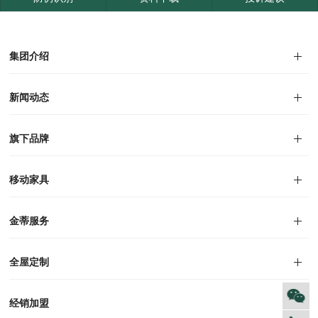
集团介绍
集团介绍
企业文化
人才招聘
商学院
VR全景展厅
董事长介绍
新闻动态
对外公告
家居资讯
旗下品牌
品牌文化
移动家具
迪尚
西瑞
洛斯
里奥
洛卡
美舍
新古典
纯美
金蒂服务
售后服务
防伪识别
投诉建议
全屋定制
风格定制
空间定制
户型案例
材质展示
预约量尺
经销加盟