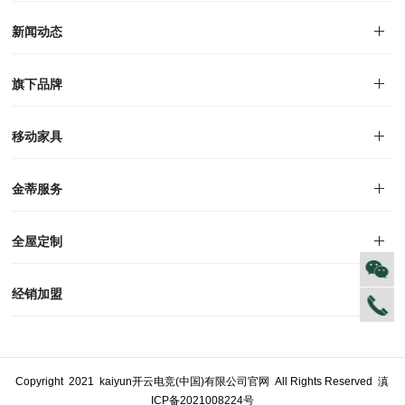
集团介绍
企业文化
人才招聘
商学院
VR全景展厅
董事长介绍
新闻动态
对外公告
家居资讯
旗下品牌
品牌文化
移动家具
迪尚
西瑞
洛斯
里奥
洛卡
美舍
新古典
纯美
金蒂服务
售后服务
防伪识别
投诉建议
全屋定制
风格定制
空间定制
户型案例
材质展示
预约量尺
经销加盟
全球网点
加盟创富
资料下载
Copyright 2021 kaiyun开云电竞(中国)有限公司官网 All Rights Reserved
滇
ICP备2021008224号