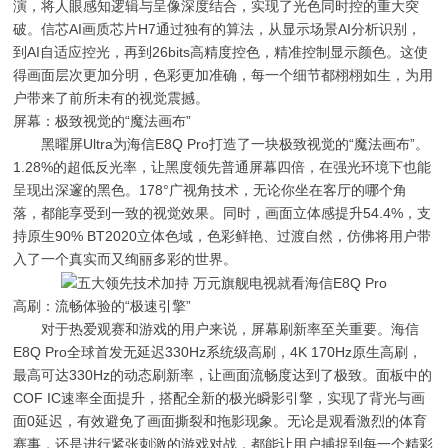
演，将人眼感知逻辑与呈像深度结合，实现了光色同时控的重大突
破。信芯AI画质芯片H7通过独有的算法，从显示场景AI分析识别，
到AI自适应控光，再到26bits高精度控色，精准控制显示颜色。这使
得画面层次更加分明，色彩更加准确，每一个细节都栩栩如生，为用
户带来了前所未有的视觉震撼。
屏幕：极致视觉的“魔法画布”
黑曜屏Ultra为海信E8Q Pro打造了一块极致视觉的“魔法画布”。
1.28%的超低反光率，让黑度领先普通屏幕四倍，在强光环境下也能
呈现出深邃的黑色。178°广视角技术，无论你坐在客厅的哪个角
落，都能享受到一致的视觉效果。同时，画面立体感提升54.4%，支
持原生90% BT2020立体色域，色彩鲜艳、过渡自然，仿佛将用户带
入了一个真实而又绚丽多彩的世界。
高刷：流畅体验的“极速引擎”
对于热爱观赛和游戏的用户来说，屏幕刷新率至关重要。海信
E8Q Pro全球首发无延迟330Hz系统级高刷，4K 170Hz原生高刷，
最高可达330Hz的动态刷新率，让画面流畅度达到了极致。面板中的
COF IC速率全面提升，搭配全新的极光瞬影引擎，实现了背光与画
面0延迟，有效避免了画面撕裂和拖影现象。无论是观看激烈的体育
赛事，还是进行紧张刺激的游戏对战，都能让用户捕捉到每一个精彩