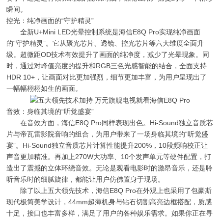
瞬间。
控光：纯净画面的“守护精灵”
全新U+Mini LED光晕控制系统是海信E8Q Pro实现纯净画面
的“守护精灵”。它从聚光芯片、透镜、控光芯片等六大维度全面升
级。超微距OD技术有效提升了画面的纯净度，减少了光晕现象。同
时，通过对峰值亮度的提升和RGB三色光感智能的结合，全面支持
HDR 10+，让画面对比更加强烈，细节更加丰富，为用户呈现出了
一幅幅栩栩如生的画面。
音效：身临其境的“听觉盛宴”
在音效方面，海信E8Q Pro同样表现出色。Hi-Sound独立音质芯
片与帝瓦雷影院音响的组合，为用户带来了一场身临其境的“听觉盛
宴”。Hi-Sound独立音质芯片计算性能提升200%，10段频响校正让
声音更加精准。再加上270W大功率、10个发声单元等硬件配置，打
造出了震撼的立体环绕音效。无论是观看电影时的激昂音乐，还是聆
听音乐时的细腻旋律，都能让用户仿佛置身于现场。
除了以上五大领先技术，海信E8Q Pro在外观上也采用了包豪斯
现代极简美学设计，44mm超薄机身与钻石切割高亮边框搭配，质感
十足，接口也丰富多样，满足了用户的各种娱乐需求。如果你正在寻